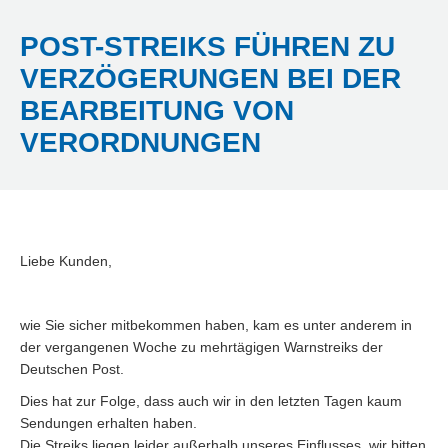
POST-STREIKS FÜHREN ZU
VERZÖGERUNGEN BEI DER
BEARBEITUNG VON
Yo
ar
VERORDNUNGEN
her
Liebe Kunden,
wie Sie sicher mitbekommen haben, kam es unter anderem in
der vergangenen Woche zu mehrtägigen Warnstreiks der
Deutschen Post.
Dies hat zur Folge, dass auch wir in den letzten Tagen kaum
Sendungen erhalten haben.
Die Streiks liegen leider außerhalb unseres Einflusses, wir bitten